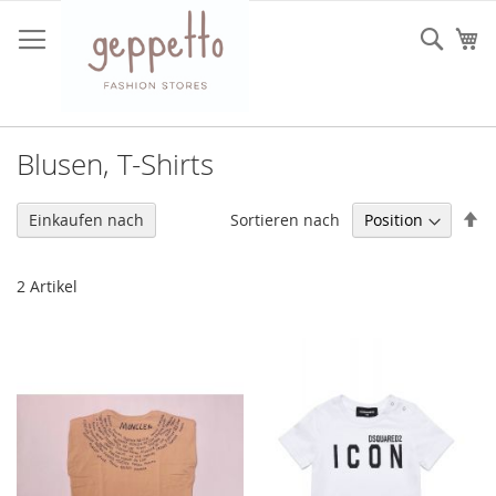
Direkt
zum
Such
Me
Inhalt
Blusen, T-Shirts
In
Sortieren nach
Einkaufen nach
ab
Re
2
Artikel