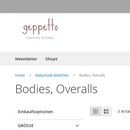
Direkt
zum
Inhalt
Newsletter
Shops
Home
Babymode Mädchen
Bodies, Overalls
Bodies, Overalls
Ansicht
Raster
Liste
3
Artik
Einkaufsoptionen
als
GRÖSSE