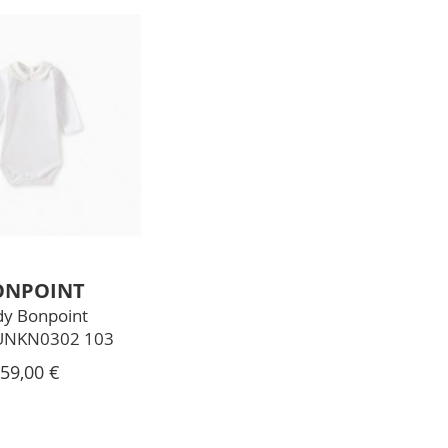
ONPOINT
y Bonpoint
NKN0302 103
59,00 €