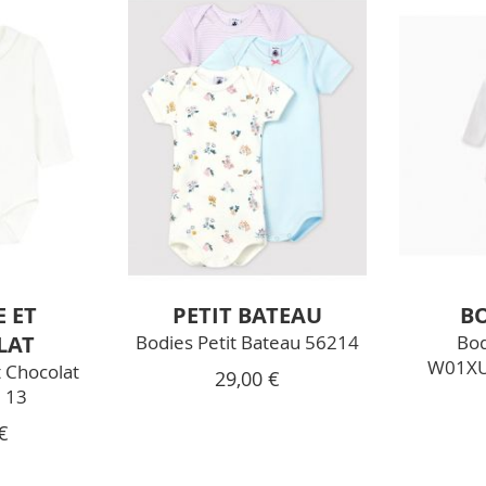
E ET
PETIT BATEAU
B
LAT
Bodies Petit Bateau 56214
Bod
W01XU
t Chocolat
29,00 €
 13
€