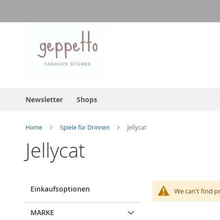
Direkt
zum
Inhalt
Newsletter
Shops
Home
Spiele für Drinnen
Jellycat
Jellycat
Einkaufsoptionen
We can't find p
MARKE