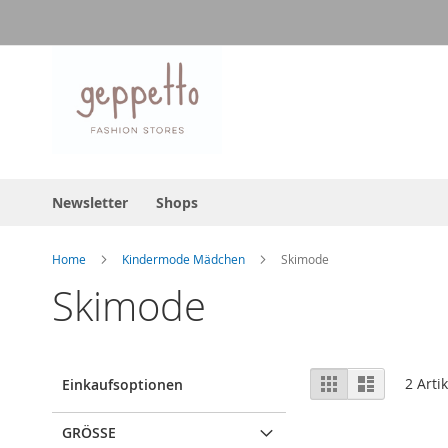
Direkt
zum
Inhalt
Newsletter
Shops
Home
Kindermode Mädchen
Skimode
Skimode
Ansicht
Raster
Liste
2
Artik
Einkaufsoptionen
als
GRÖSSE