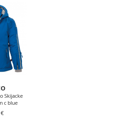
CO
o Skijacke
n c blue
 €