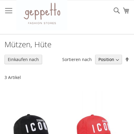
Direkt
zum
Such
Me
Inhalt
Mützen, Hüte
In
Sortieren nach
Einkaufen nach
ab
Re
3
Artikel