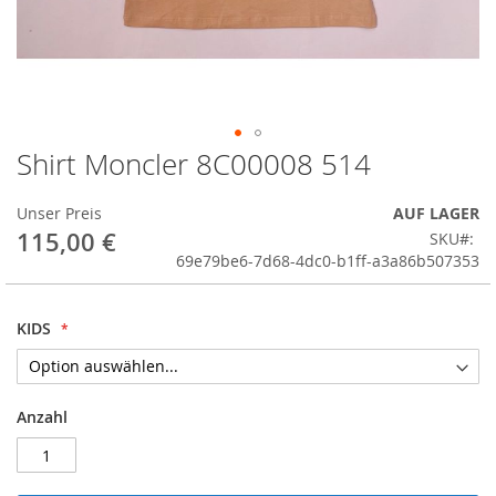
Shirt Moncler 8C00008 514
Skip
to
the
Unser Preis
AUF LAGER
beginning
115,00 €
SKU
of
69e79be6-7d68-4dc0-b1ff-a3a86b507353
the
images
gallery
KIDS
Anzahl