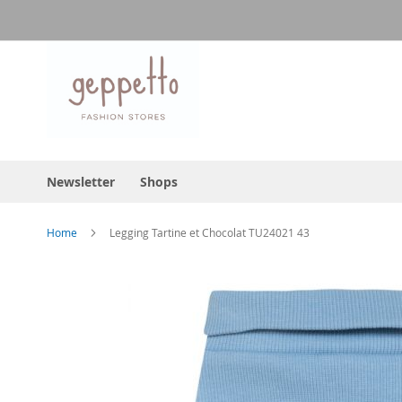
Direkt
zum
Inhalt
Newsletter
Shops
Home
Legging Tartine et Chocolat TU24021 43
Skip
to
the
end
of
the
images
gallery