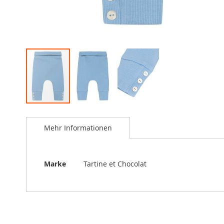
Skip
to
Mehr Informationen
the
beginning
of
the
Mehr
Marke
Tartine et Chocolat
images
Informationen
gallery