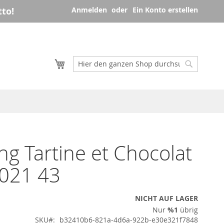
to!
Anmelden
Ein Konto erstellen
Mein Warenkorb
Suche
Suche
ng Tartine et Chocolat
021 43
NICHT AUF LAGER
Nur
%1
übrig
SKU
b32410b6-821a-4d6a-922b-e30e321f7848