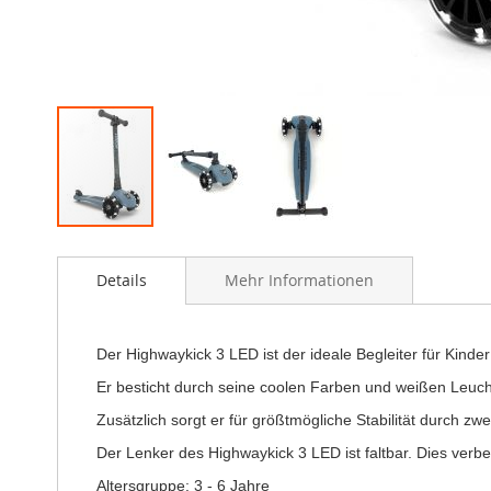
Skip
to
Details
Mehr Informationen
the
beginning
of
the
Der Highwaykick 3 LED ist der ideale Begleiter für Kinde
images
Er besticht durch seine coolen Farben und weißen Leuc
gallery
Zusätzlich sorgt er für größtmögliche Stabilität durch zwe
Der Lenker des Highwaykick 3 LED ist faltbar. Dies verb
Altersgruppe: 3 - 6 Jahre