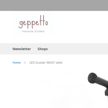
Direkt
zum
Inhalt
Newsletter
Shops
Home
LED Scooter 96347 steel
Skip
to
the
end
of
the
images
gallery