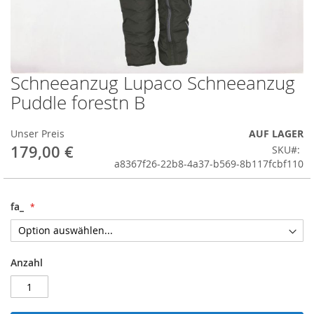
Schneeanzug Lupaco Schneeanzug
Skip
to
Puddle forestn B
the
beginning
Unser Preis
AUF LAGER
of
179,00 €
the
SKU
images
a8367f26-22b8-4a37-b569-8b117fcbf110
gallery
fa_
Anzahl