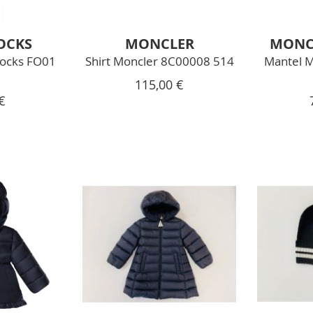
OCKS
MONCLER
MONC
ocks FO01
Shirt Moncler 8C00008 514
Mantel 
115,00 €
€