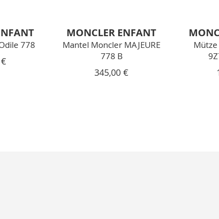
ENFANT
MONCLER ENFANT
MONC
Odile 778
Mantel Moncler MAJEURE
Mütze 
778 B
9Z
 €
345,00 €