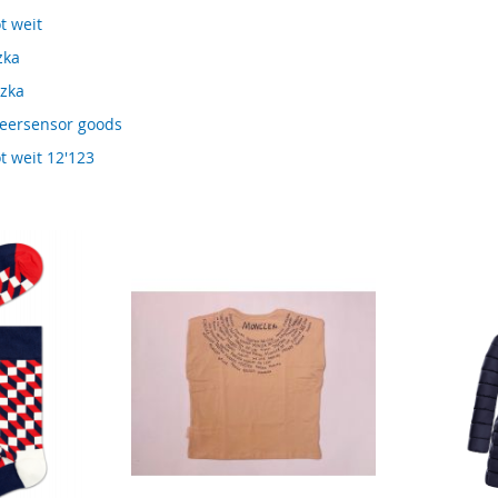
t weit
zka
ezka
keersensor goods
ot weit 12'123