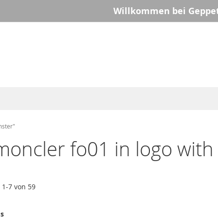
Willkommen bei Geppet
mster"
oncler fo01 in logo with 
l
1
-
7
von
59
ms