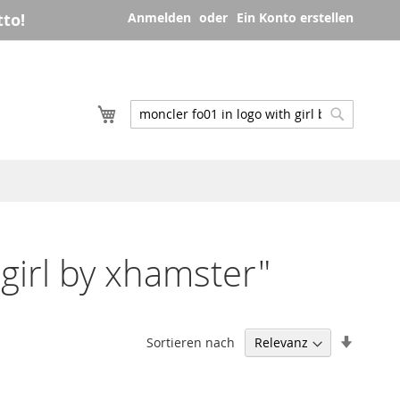
to!
Anmelden
Ein Konto erstellen
Mein Warenkorb
Suche
Suche
girl by xhamster"
In
Sortieren nach
aufstei
Reihenf