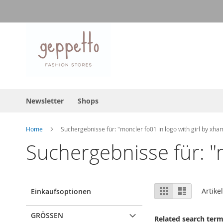
Direkt
zum
Inhalt
Newsletter
Shops
Home
Suchergebnisse für: "moncler fo01 in logo with girl by xha
Suchergebnisse für: "m
Ansicht
Raster
Liste
Artike
Einkaufsoptionen
als
GRÖSSEN
Related search ter