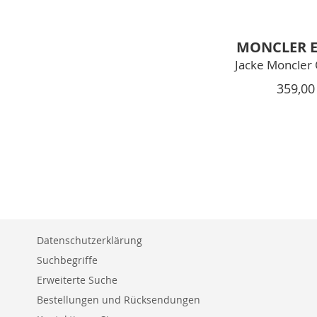
MONCLER 
Jacke Moncler 
359,00
Zum Warenkorb hinzufügen
Zum Warenkorb hinzufügen
Zum Warenkorb hinzufügen
ZUR
ZUR
ZUR
WUNSCHLISTE
ZUR
WUNSCHLISTE
ZUR
WUNSCHLISTE
ZUR
HINZUFÜGEN
VERGLEICHSLISTE
HINZUFÜGEN
VERGLEICHSLISTE
HINZUFÜGEN
VERGLEICHSLISTE
HINZUFÜGEN
HINZUFÜGEN
HINZUFÜGEN
Datenschutzerklärung
Suchbegriffe
Erweiterte Suche
Bestellungen und Rücksendungen