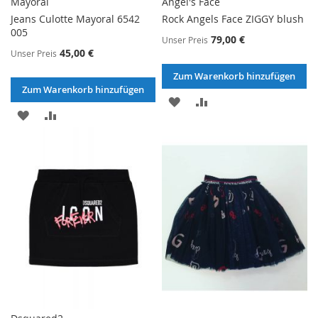
Mayoral
Angel's Face
Jeans Culotte Mayoral 6542
Rock Angels Face ZIGGY blush
005
79,00 €
Unser Preis
45,00 €
Unser Preis
Zum Warenkorb hinzufügen
Zum Warenkorb hinzufügen
ZUR
ZUR
ZUR
ZUR
WUNSCHLISTE
VERGLEICHSLISTE
WUNSCHLISTE
VERGLEICHSLISTE
HINZUFÜGEN
HINZUFÜGEN
HINZUFÜGEN
HINZUFÜGEN