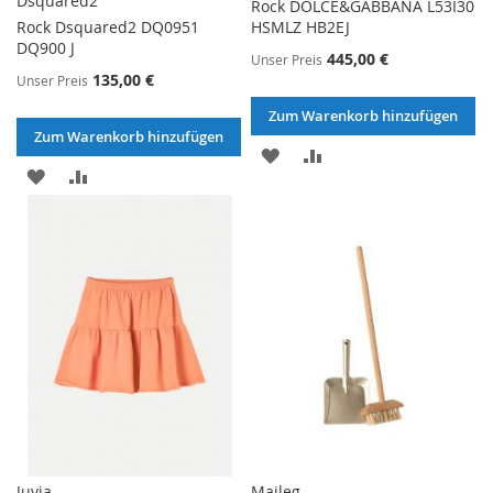
Dsquared2
Rock DOLCE&GABBANA L53I30
Rock Dsquared2 DQ0951
HSMLZ HB2EJ
DQ900 J
445,00 €
Unser Preis
135,00 €
Unser Preis
Zum Warenkorb hinzufügen
Zum Warenkorb hinzufügen
ZUR
ZUR
ZUR
ZUR
WUNSCHLISTE
VERGLEICHSLISTE
WUNSCHLISTE
VERGLEICHSLISTE
HINZUFÜGEN
HINZUFÜGEN
HINZUFÜGEN
HINZUFÜGEN
Juvia
Maileg