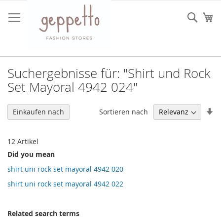
Direkt
zum
Such
Me
Inhalt
Suchergebnisse für: "Shirt und Rock
Set Mayoral 4942 024"
In
Sortieren nach
Einkaufen nach
au
Re
12
Artikel
Did you mean
shirt uni rock set mayoral 4942 020
shirt uni rock set mayoral 4942 022
Related search terms