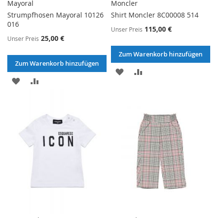
Mayoral
Moncler
Strumpfhosen Mayoral 10126
Shirt Moncler 8C00008 514
016
115,00 €
Unser Preis
25,00 €
Unser Preis
Zum Warenkorb hinzufügen
Zum Warenkorb hinzufügen
ZUR
ZUR
ZUR
ZUR
WUNSCHLISTE
VERGLEICHSLISTE
WUNSCHLISTE
VERGLEICHSLISTE
HINZUFÜGEN
HINZUFÜGEN
HINZUFÜGEN
HINZUFÜGEN