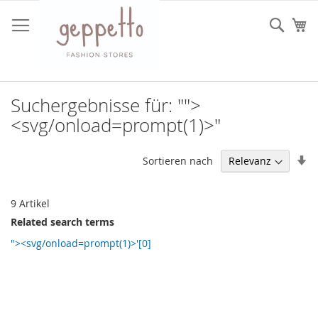
Direkt
zum
Such
Me
Inhalt
Suchergebnisse für: "">
<svg/onload=prompt(1)>"
In
Sortieren nach
au
Re
9
Artikel
Related search terms
"><svg/onload=prompt(1)>'[0]