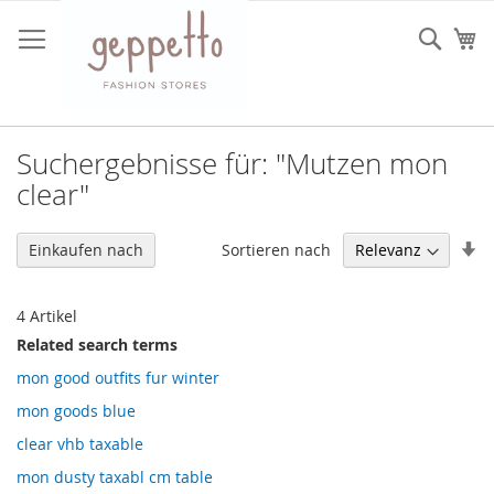
Direkt
zum
Such
Me
Inhalt
Suchergebnisse für: "Mutzen mon
clear"
In
Sortieren nach
Einkaufen nach
au
Re
4
Artikel
Related search terms
mon good outfits fur winter
mon goods blue
clear vhb taxable
mon dusty taxabl cm table