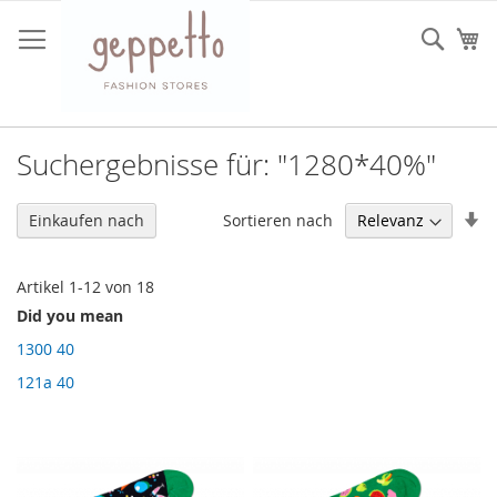
Direkt
zum
Such
Me
Inhalt
Suchergebnisse für: "1280*40%"
In
Sortieren nach
Einkaufen nach
au
Re
Artikel
1
-
12
von
18
Did you mean
1300 40
121a 40